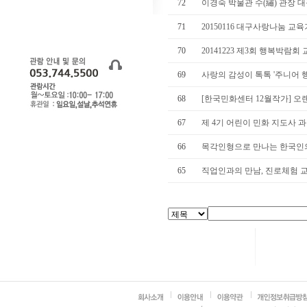
72
이경숙 박물관 수(繡) 관장 
71
20150116 대구사랑나눔 교육
70
20141223 제3회 행복박람회
69
사랑의 감성이 톡톡 '주니어 
68
[한국민화센터 12월작가] 오랜
67
제 4기 어린이 민화 지도사 
66
목각인형으로 만나는 한국인의 
65
직업인과의 만남, 진로체험 교육