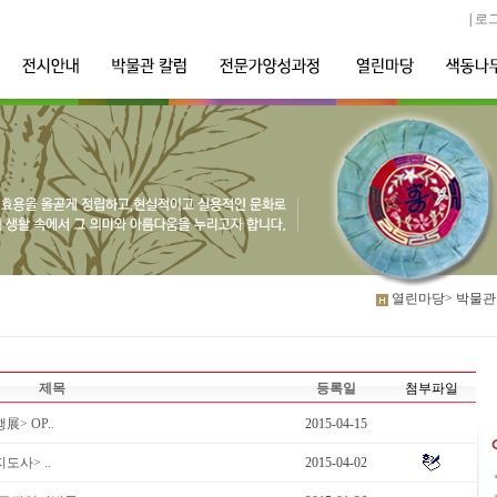
|
로
열린마당>
박물관
제목
등록일
첨부파일
> OP..
2015-04-15
도사> ..
2015-04-02